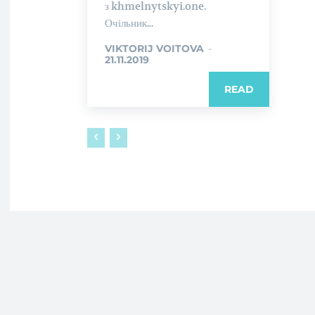
з khmelnytskyi.one.
Очільник...
VIKTORIJ VOITOVA
-
21.11.2019
READ