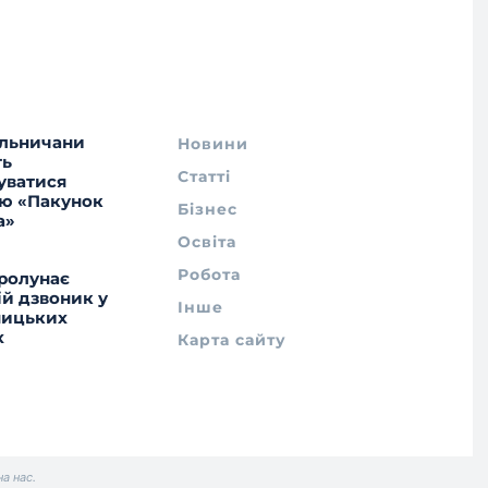
льничани
Новини
ть
Статті
уватися
ю «Пакунок
Бізнес
а»
Освіта
Робота
ролунає
ій дзвоник у
Інше
ницьких
х
Карта сайту
а нас.