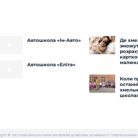
Автошкола «Ін-Авто»
Де хме
зможу
розрах
картко
малюк
Автошкола «Еліта»
Коли п
останн
хмель
школа
ight © Часткове використання матеріалів дозволено за наявності гіперпосилання н