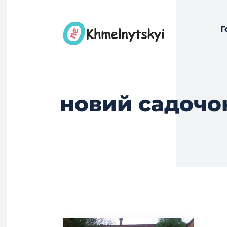
Г
новий садочо