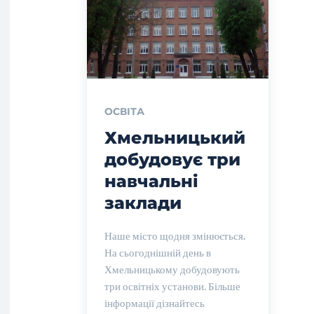
ОСВІТА
Хмельницький
добудовує три
навчальні
заклади
Наше місто щодня змінюється.
На сьогоднішній день в
Хмельницькому добудовують
три освітніх установи. Більше
інформації дізнайтесь