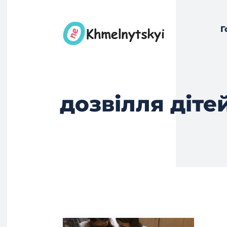
Г
дозвілля діте