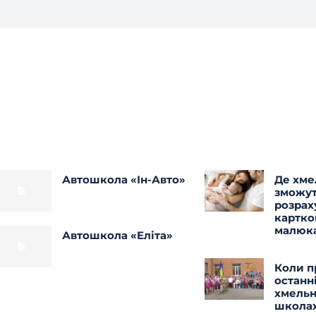
Автошкола «Ін-Авто»
Де хме
зможу
розрах
картко
малюк
Автошкола «Еліта»
Коли п
останн
хмель
школа