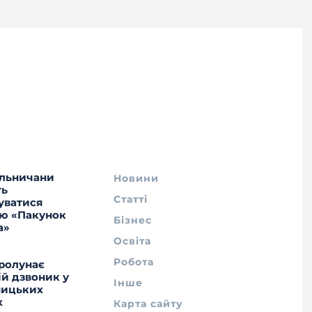
льничани
Новини
ть
Статті
уватися
ю «Пакунок
Бізнес
а»
Освіта
Робота
ролунає
ій дзвоник у
Інше
ницьких
х
Карта сайту