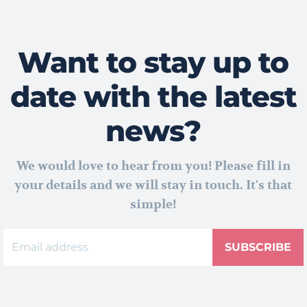
Want to stay up to
date with the latest
news?
We would love to hear from you! Please fill in
your details and we will stay in touch. It's that
simple!
SUBSCRIBE