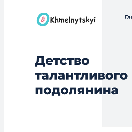
Гл
Детство
талантливого
подолянина