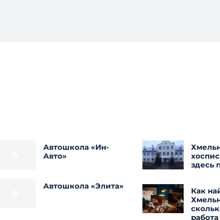
Автошкола «Ин-
Хмель
Авто»
хоспис
здесь 
Автошкола «Элита»
Как на
Хмель
скольк
работа