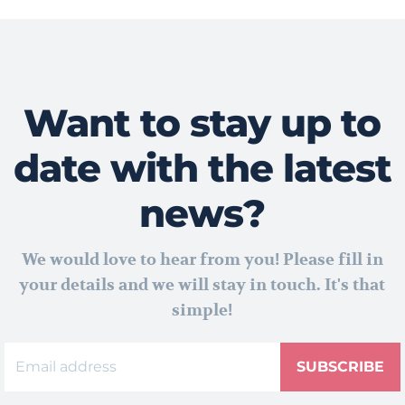
Want to stay up to
date with the latest
news?
We would love to hear from you! Please fill in
your details and we will stay in touch. It's that
simple!
SUBSCRIBE