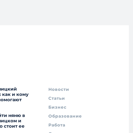
ницкий
Новости
: как и кому
Статьи
помогают
Бизнес
йти няню в
Образование
ницком и
Работа
о стоит ее