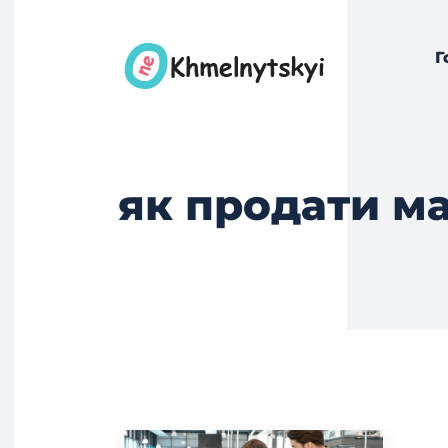
Г
як продати м