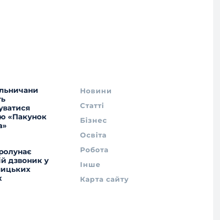
льничани
Новини
ть
Статті
уватися
ю «Пакунок
Бізнес
а»
Освіта
Робота
ролунає
ій дзвоник у
Інше
ницьких
х
Карта сайту