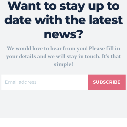
Want to stay up to
date with the latest
news?
We would love to hear from you! Please fill in
your details and we will stay in touch. It's that
simple!
SUBSCRIBE