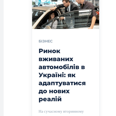
БІЗНЕС
Ринок
вживаних
автомобілів в
Україні: як
адаптуватися
до нових
реалій
На сучасному вторинному