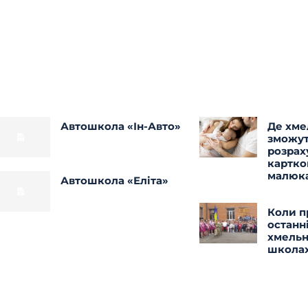
Автошкола «Ін-Авто»
Де хме
зможу
розрах
картко
малюк
Автошкола «Еліта»
Коли п
останн
хмель
школа