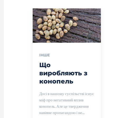
ІНШЕ
Що
виробляють з
конопель
Досі в нашому суспільстві існує
міф про негативний вплив
конопель. Але це твердження
навіяне пропагандою і не...