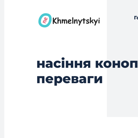
Г
насіння коноп
переваги